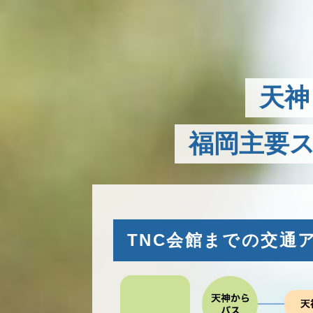
天神
福岡主要
TNC会館までの交通