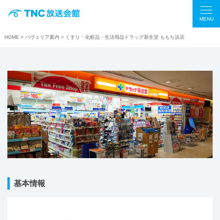
MENU
HOME
>
パヴェリア案内
> くすり・化粧品・生活用品ドラッグ新生堂 ももち浜店
基本情報