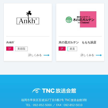
Ankh'
木の花ガルテン ももち浜店
1F
1F
美容院
産直
詳しくみる
詳しくみる
福岡市早良区百道浜2丁目3番2号 TNC放送会館3階
TEL : 092-852-5000 ／ FAX : 092-852-5010