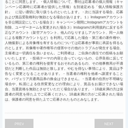
ることに同意します。・個人情報について、弊社は応募者の個人情報（キャ
ンペーン応募時に応募者が提供した情報）を別途定める「個人情報保護方
針」 に従い適切に取り扱うものといたします。・次に当該する場合、応募
および賞品受取権利が無効となる場合があります。１）Instagramアカウント
を非公開設定にしている場合２）キャンペーン期間にInstagramアカウントを
削除、ユーザーネームを変更された場合３）Instagramの利用規約に反する不
正なアカウント（架空アカウント、他人のなりすましアカウント、同一人物
による複数アカウントなど）を利用して応募した場合・第三者の著作権や、
人物撮影による肖像権を有するものについては応募者が事前に承諾を得るも
のとします。肖像権や著作権等の侵害やその他のトラブルが発生する場合、
主催者は一切責任を負いません。ご利用者は、ご自身の責任での投稿をお願
いいたします。・投稿テーマの内容と合っていないもの、公序良俗に反して
いるもの、第三者の権利を侵害するおそれのあるもの、その他事務局が不適
切だと判断した作品は無効と致します。やむを得ない事情により、賞品は予
告なく変更となることがあります。・当選者の権利を他者へ譲渡すること
や、パヴェリア共通商品券の換金はできません。・当選者の住所が不明確な
場合や、転居による住所変更などの理由により、賞品をお届けできない場
合、当選資格を無効とさせていただく場合があります。・18歳未満の方は保
護者の同意を得た上でご応募ください。18歳未満の方がご応募された場合
は、保護者の同意を得た上でご応募されたものとみなします。
PREV
NEXT