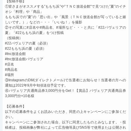
【投稿手順】
①皆さまがオススメする”ももち浜”や”ＴＮＣ放送会館”で見つけた”夏”のイチ
オシ「料理」や「商品」
ももち浜での”夏”の「思い出」や「風景（ＴＮＣ放送会館が写っていると嬉
しいです。）」などの・・・「いいね！」を撮影
②その写真に#店名や#商品名、#場所など・・・と共に「#22パヴェリアの
夏」「#22ももち浜の夏」をつけ投稿
（投稿例）
#22パヴェリアの夏（必須）
#22ももち浜の夏（必須）
#tnc放送会館
#tnc放送会館パヴェリア
#店名
#商品名
#場所
③InstagramのDM(ダイレクトメール)で当選者にお知らせ！当選者の方への
通知は2022年9月中旬頃送信予定です。
④パヴェリア共通商品券3,000円分をGet！【賞品】パヴェリア共通商品券
3,000円分×10名様
【応募条件】
以下の応募条件をよくお読みいただき、同意の上キャンペーンにご参加くだ
さい。
キャンペーンにご参加された場合、以下に同意したものとみなします。・投
稿者は、投稿画像が弊社によって広告物等及びSNS等で使用または公開され