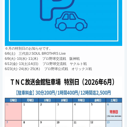
６月の特別日のお知らせです。
6/6(土) 三代目J SOUL BROTHRS Live
6/9(火)･10(水)･11(木) プロ野球交流戦 阪神戦
6/12(金)･13(土)14(日) プロ野球交流戦 ヤクルト戦
6/23(火)･24(水)･25(木) プロ野球公式戦 オリックス戦